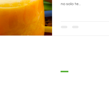
no solo te...
CTO
TERRALOE
Nosotros
alpón en Zona industrial de Coro, II
tapa, Municipio Miranda, Estado Falcón,
enezuela
Productos