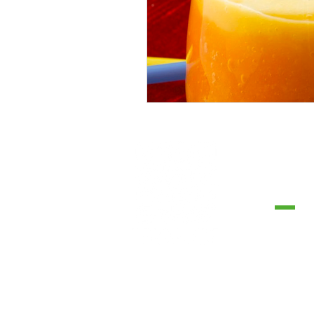
CONTA
G
E
V