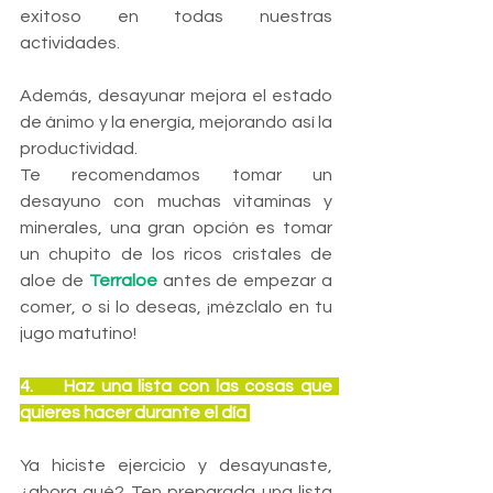
exitoso en todas nuestras 
actividades.
Además, desayunar mejora el estado 
de ánimo y la energía, mejorando así la 
productividad.
Te recomendamos tomar un 
desayuno con muchas vitaminas y 
minerales, una gran opción es tomar 
un chupito de los ricos cristales de 
aloe de 
Terraloe
 antes de empezar a 
comer, o si lo deseas, ¡mézclalo en tu 
jugo matutino!
4.     Haz una lista con las cosas que  
quieres hacer durante el día 
Ya hiciste ejercicio y desayunaste, 
¿ahora qué? Ten preparada una lista 