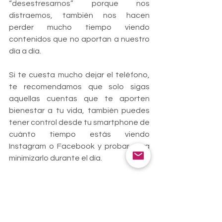
“desestresarnos” porque nos 
distraemos, también nos hacen 
perder mucho tiempo viendo 
contenidos que no aportan a nuestro 
día a día.
Si te cuesta mucho dejar el teléfono, 
te recomendamos que solo sigas 
aquellas cuentas que te aporten 
bienestar a tu vida, también puedes 
tener control desde tu smartphone de 
cuánto tiempo estás viendo 
Instagram o Facebook y probar para 
minimizarlo durante el día.
¿Estás buscando contenido que te 
aporte bienestar? ¡Te recomendamos 
que nos sigas en Instagram! 
@terra.aloe