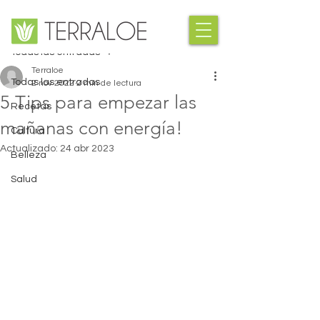
Entrada
Todas las entradas
Terraloe
Todas las entradas
2 nov 2022
2 min de lectura
5 Tips para empezar las
Recetas
mañanas con energía!
Cultura
Actualizado:
24 abr 2023
Belleza
Salud