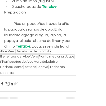
Zumo de limón (al gusto)
2 cucharadas de 
Terraloe
Preparación:
	Pica en pequeños trozos la piña, 
la papaya las ramas de apio. En la 
licuadora agrega el agua, la piña, la 
papaya, el apio, el zumo de limón y por 
último 
Terraloe
. Licua, sirve y ¡disfruta!
Aloe Vera
Beneficios de la Sábila
Beneficios del Aloe Vera
Planta medicinal
Jugos
Piña
Recetas de Aloe Vera
Saludable
Desintoxicante
Batidos
Papaya
Hinchazón
Recetas