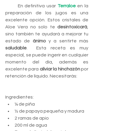
	En definitiva usar 
Terraloe
 en la 
preparación de los jugos es una 
excelente opción. Estos cristales de 
Aloe Vera no solo te 
desintoxicará
, 
sino también te ayudará a mejorar tu 
estado de 
ánimo
 y a sentirte más 
saludable
.  Esta receta es muy 
especial, se puede ingerir en cualquier 
momento del día, además es 
excelente para 
aliviar la hinchazón
 por 
retención de líquido. Necesitarás:
Ingredientes: 
¼ de piña
½ de papaya pequeña y madura
2 ramas de apio
200 ml de agua