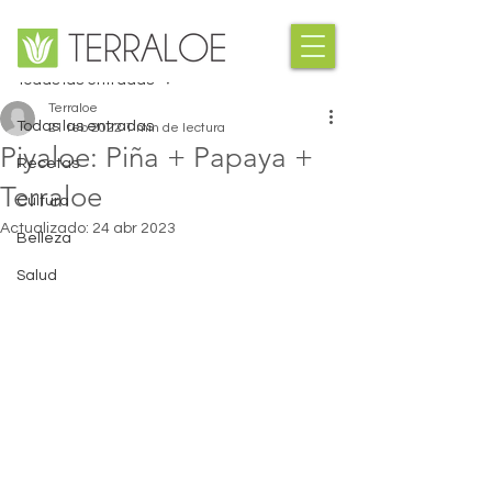
Entrada
Todas las entradas
Terraloe
Todas las entradas
21 feb 2022
1 min de lectura
Piyaloe: Piña + Papaya +
Recetas
Terraloe
Cultura
Actualizado:
24 abr 2023
Belleza
Salud