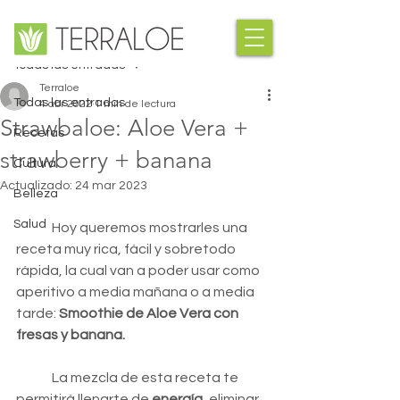
Entrada
Todas las entradas
Terraloe
Todas las entradas
4 abr 2022
1 min de lectura
Strawbaloe: Aloe Vera +
Recetas
strawberry + banana
Cultura
Actualizado:
24 mar 2023
Belleza
Salud
Hoy queremos mostrarles una 
receta muy rica, fácil y sobretodo 
rápida, la cual van a poder usar como 
aperitivo a media mañana o a media 
tarde: 
Smoothie de Aloe Vera con 
fresas y banana. 
La mezcla de esta receta te 
permitirá llenarte de 
energía
, eliminar 