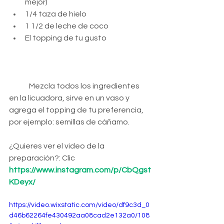
mejor)
1/4 taza de hielo
1 1/2 de leche de coco
El topping de tu gusto
Mezcla todos los ingredientes 
en la licuadora, sirve en un vaso y 
agrega el topping de tu preferencia
, 
por ejemplo: semillas de cáñamo.
¿Quieres ver el video de la 
preparación?: Clic
https://www.instagram.com/p/CbQgst
KDeyx/
https://video.wixstatic.com/video/df9c3d_0
d46b62264fe430492aa08cad2e132a0/108