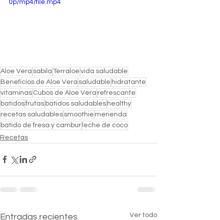
0p/mp4/file.mp4
Aloe Vera
sabila
Terraloe
vida saludable
Beneficios de Aloe Vera
saludable
hidratante
vitaminas
Cubos de Aloe Vera
refrescante
batidos
frutas
batidos saludables
healthy
recetas saludables
smoothie
merienda
batido de fresa y cambur
leche de coco
Recetas
Ver todo
Entradas recientes