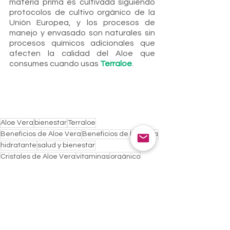
materia prima es cultivada siguiendo 
protocolos de cultivo orgánico de la 
Unión Europea, y los procesos de 
manejo y envasado son naturales sin 
procesos químicos adicionales que 
afecten la calidad del Aloe que 
consumes cuando usas 
Terraloe
.
Aloe Vera
bienestar
Terraloe
Beneficios de Aloe Vera
Beneficios de la Sábila
hidratante
salud y bienestar
Cristales de Aloe Vera
vitaminas
orgánico
Planta medicinal
propiedades del aloe vera
Salud y belleza
Cultura