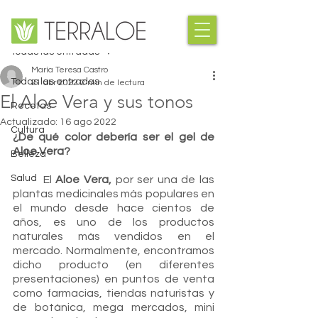
Entrada
Todas las entradas
María Teresa Castro
Todas las entradas
21 abr 2022
2 min de lectura
El Aloe Vera y sus tonos
Recetas
Actualizado:
16 ago 2022
Cultura
¿De qué color debería ser el gel de 
Aloe Vera? 
Belleza
Salud
	El 
Aloe Vera,
 por ser una de las 
plantas medicinales más populares en 
el mundo desde hace cientos de 
años, es uno de los productos 
naturales más vendidos en el 
mercado. Normalmente, encontramos 
dicho producto (en diferentes 
presentaciones) en puntos de venta 
como farmacias, tiendas naturistas y 
de botánica, mega mercados, mini 