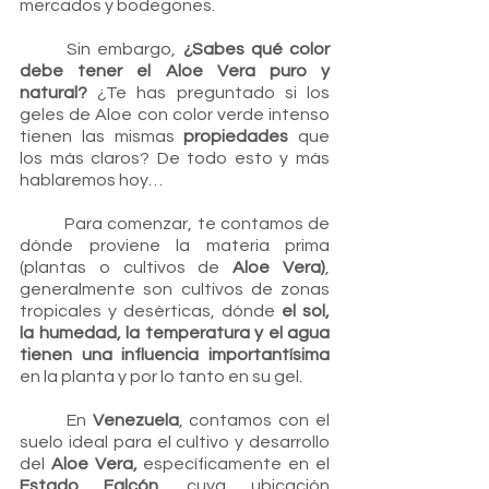
mercados y bodegones.
	Sin embargo, 
¿Sabes qué color 
debe tener el Aloe Vera puro y 
natural?
 ¿Te has preguntado si los 
geles de Aloe con color verde intenso 
tienen las mismas 
propiedades
 que 
los más claros? De todo esto y más 
hablaremos hoy… 
	Para comenzar, te contamos de 
dónde proviene la materia prima 
(plantas o cultivos de 
Aloe Vera)
, 
generalmente son cultivos de zonas 
tropicales y desérticas, dónde 
el sol, 
la humedad, la temperatura y el agua 
tienen una influencia importantísima
en la planta y por lo tanto en su gel. 
	En 
Venezuela
, contamos con el 
suelo ideal para el cultivo y desarrollo 
del 
Aloe Vera, 
específicamente en el 
Estado Falcón
, cuya ubicación 